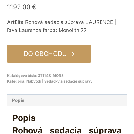
1192,00
€
ArtElta Rohová sedacia súprava LAURENCE |
ľavá Laurence farba: Monolith 77
DO OBCHODU →
Katalógové číslo:
371143_MON3
Kategória:
Nábytok | Sedačky a sedacie súpravy
Popis
Popis
Rohová sedacia súprava