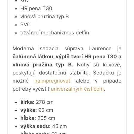
kov
HR pena T30
vlnová pružina typ B
PVC
otvárací mechanizmus delfín
Moderná sedacia súprava Laurence je
čalúnená látkou, výplň tvorí HR pena T30 a
vlnová pružina typ B.
Nohy sú kovové,
poskytujú dostatočnú stabilitu. Sedačku
je
možné
naimpregnovať
alebo v prípade
potreby vyčistiť
univerzálnym čističom
.
šírka:
278 cm
výška:
92 cm
hĺbka:
205 cm
výška sedu:
45 cm