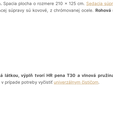
.
Spacia plocha o rozmere 210 x 125 cm.
Sedacia súp
cej súpravy sú kovové, z chrómovanej ocele.
Rohová 
á látkou, výplň tvorí HR pena T30 a vlnová pružin
v prípade potreby vyčistiť
univerzálnym čističom
.