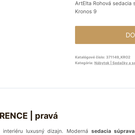
ArtElta Rohová sedacia
Kronos 9
DO
Katalógové číslo:
371149_KRO2
Kategória:
Nábytok | Sedačky a s
RENCE | pravá
interiéru luxusný dizajn. Moderná
sedacia súprav