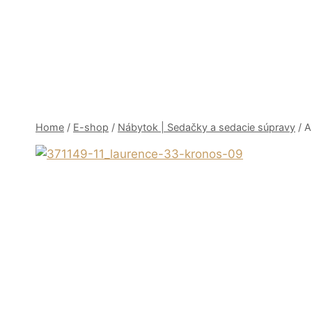
Skip
to
content
Home
/
E-shop
/
Nábytok | Sedačky a sedacie súpravy
/
A