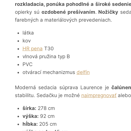
rozkladacia, ponúka pohodlné a široké sedenie
opierky sú
ozdobené prešívaním
.
Nožičky
seda
farebných a materiálových prevedeniach.
látka
kov
HR pena
T30
vlnová pružina typ B
PVC
otvárací mechanizmus
delfín
Moderná sedacia súprava Laurence je
čalúnen
stabilitu. Sedačku
je možné
naimpregnovať
alebo 
šírka:
278 cm
výška:
92 cm
hĺbka:
205 cm