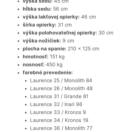
výška sedu:
45 cm
hĺbka sedu:
56 cm
výška lakťovej opierky:
46 cm
šírka opierky:
31 cm
výška polohovateľnej opierky:
30 cm
výška nožičiek:
9 cm
plocha na spanie:
210 x 125 cm
hmotnosť:
151 kg
nosnosť:
450 kg
farebné prevedenie:
Laurence 25 / Monolith 84
Laurence 26 / Monolith 48
Laurence 31 / Grande 81
Laurence 32 / Inari 96
Laurence 33 / Kronos 9
Laurence 34 / Kronos 19
Laurence 36 / Monolith 77