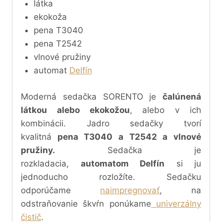
látka
ekokoža
pena T3040
pena T2542
vlnové pružiny
automat
Delfín
Moderná sedačka SORENTO je
čalúnená
látkou alebo ekokožou
, alebo v ich
kombinácii. Jadro sedačky tvorí
kvalitná
pena T3040 a T2542 a vlnové
pružiny.
Sedačka je
rozkladacia,
automatom Delfín
si ju
jednoducho rozložíte. Sedačku
odporúčame
naimpregnovať
, na
odstraňovanie škvŕn ponúkame
univerzálny
čistič
.