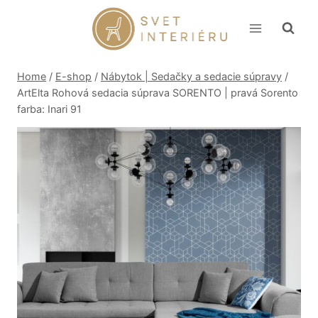
Skip
to
content
Home
/
E-shop
/
Nábytok | Sedačky a sedacie súpravy
/
ArtElta Rohová sedacia súprava SORENTO | pravá Sorento
farba: Inari 91