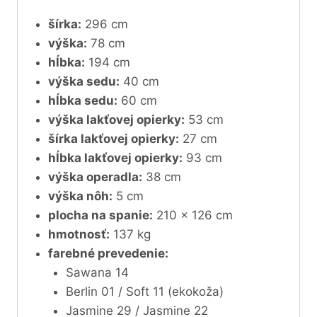
šírka:
296 cm
výška:
78 cm
hĺbka:
194 cm
výška sedu:
40 cm
hĺbka sedu:
60 cm
výška lakťovej opierky:
53 cm
šírka lakťovej opierky:
27 cm
hĺbka lakťovej opierky:
93 cm
výška operadla:
38 cm
výška nôh:
5 cm
plocha na spanie:
210 x 126 cm
hmotnosť:
137 kg
farebné prevedenie:
Sawana 14
Berlin 01 / Soft 11 (ekokoža)
Jasmine 29 / Jasmine 22