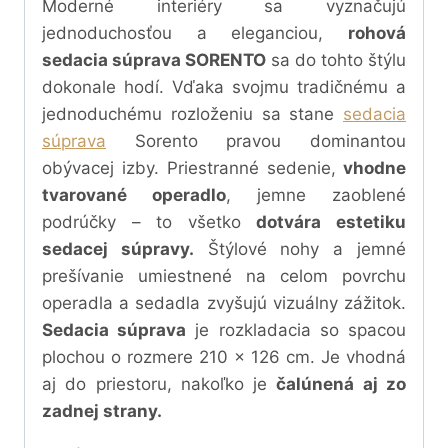
Moderné interiéry sa vyznačujú
jednoduchosťou a eleganciou,
rohová
sedacia súprava SORENTO
sa do tohto štýlu
dokonale hodí. Vďaka svojmu tradičnému a
jednoduchému rozloženiu sa stane
sedacia
súprava
Sorento pravou dominantou
obývacej izby. Priestranné sedenie,
vhodne
tvarované operadlo
, jemne zaoblené
podrúčky – to všetko
dotvára estetiku
sedacej súpravy.
Štýlové nohy a jemné
prešívanie umiestnené na celom povrchu
operadla a sedadla zvyšujú vizuálny zážitok.
Sedacia súprava
je rozkladacia so spacou
plochou o rozmere
210 x 126 cm.
Je vhodná
aj do priestoru, nakoľko je
čalúnená aj zo
zadnej strany.